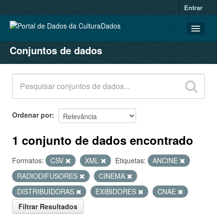
Entrar
Conjuntos de dados
CONJUNTOS DE DADOS
ORGANIZAÇÕES
GRUPOS
SOBRE
Ordenar por
1 conjunto de dados encontrado
Formatos:
CSV
XML
Etiquetas:
ANCINE
RADIODIFUSORES
CINEMA
DISTRIBUIDORAS
EXIBIDORES
CNAE
Filtrar Resultados