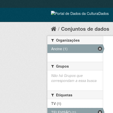
Conjuntos de dados
Organizações
Ancine (1)
Grupos
Não há Grupos que
correspondam a essa busca
Etiquetas
TV (1)
TELEVISÃO (1)