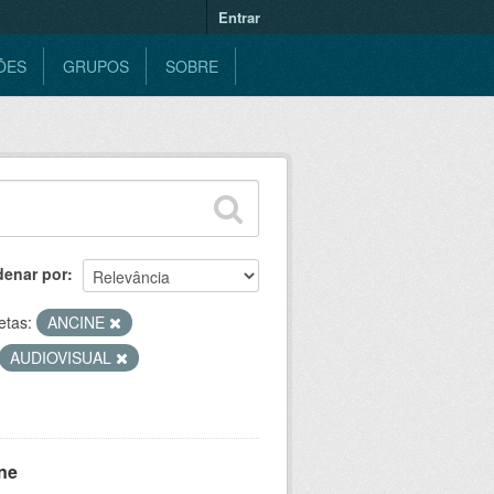
Entrar
ÕES
GRUPOS
SOBRE
denar por
etas:
ANCINE
AUDIOVISUAL
ne