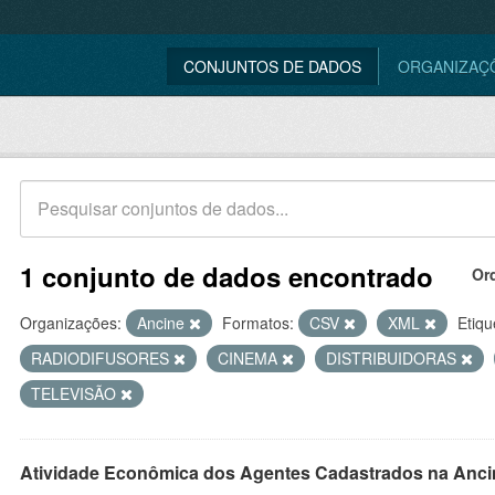
CONJUNTOS DE DADOS
ORGANIZAÇ
1 conjunto de dados encontrado
Or
Organizações:
Ancine
Formatos:
CSV
XML
Etiqu
RADIODIFUSORES
CINEMA
DISTRIBUIDORAS
TELEVISÃO
Atividade Econômica dos Agentes Cadastrados na Anci