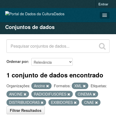
Entrar
Conjuntos de dados
CONJUNTOS DE DADOS
ORGANIZAÇÕES
GRUPOS
SOBRE
Ordenar por
1 conjunto de dados encontrado
Organizações:
Ancine
Formatos:
XML
Etiquetas:
ANCINE
RADIODIFUSORES
CINEMA
DISTRIBUIDORAS
EXIBIDORES
CNAE
Filtrar Resultados