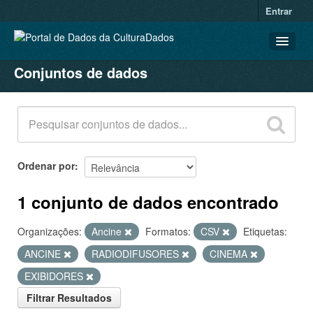
Entrar
Conjuntos de dados
CONJUNTOS DE DADOS
ORGANIZAÇÕES
GRUPOS
SOBRE
Ordenar por
1 conjunto de dados encontrado
Organizações:
Ancine
Formatos:
CSV
Etiquetas:
ANCINE
RADIODIFUSORES
CINEMA
EXIBIDORES
Filtrar Resultados