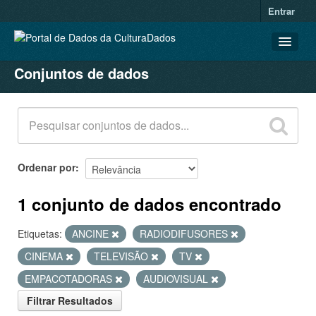
Entrar
Conjuntos de dados
CONJUNTOS DE DADOS
ORGANIZAÇÕES
GRUPOS
SOBRE
Ordenar por
1 conjunto de dados encontrado
Etiquetas:
ANCINE
RADIODIFUSORES
CINEMA
TELEVISÃO
TV
EMPACOTADORAS
AUDIOVISUAL
Filtrar Resultados