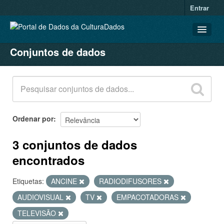
Entrar
Conjuntos de dados
CONJUNTOS DE DADOS
ORGANIZAÇÕES
GRUPOS
SOBRE
Ordenar por
3 conjuntos de dados
encontrados
Etiquetas:
ANCINE
RADIODIFUSORES
AUDIOVISUAL
TV
EMPACOTADORAS
TELEVISÃO