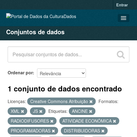
Entrar
Conjuntos de dados
CONJUNTOS DE DADOS
ORGANIZAÇÕES
GRUPOS
SOBRE
Ordenar por
1 conjunto de dados encontrado
Licenças:
Creative Commons Atribuição
Formatos:
XML
JS
Etiquetas:
ANCINE
RADIODIFUSORES
ATIVIDADE ECONÔMICA
PROGRAMADORAS
DISTRIBUIDORAS