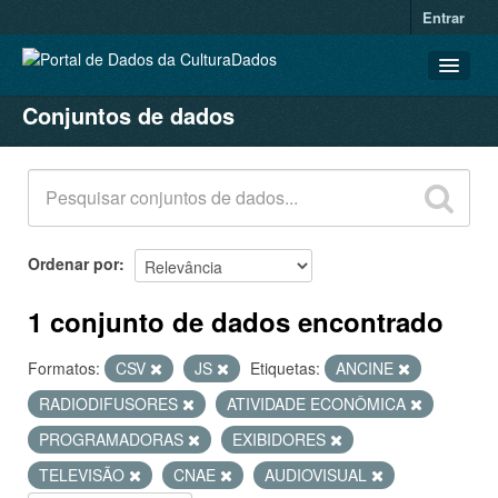
Entrar
Conjuntos de dados
CONJUNTOS DE DADOS
ORGANIZAÇÕES
GRUPOS
SOBRE
Ordenar por
1 conjunto de dados encontrado
Formatos:
CSV
JS
Etiquetas:
ANCINE
RADIODIFUSORES
ATIVIDADE ECONÔMICA
PROGRAMADORAS
EXIBIDORES
TELEVISÃO
CNAE
AUDIOVISUAL