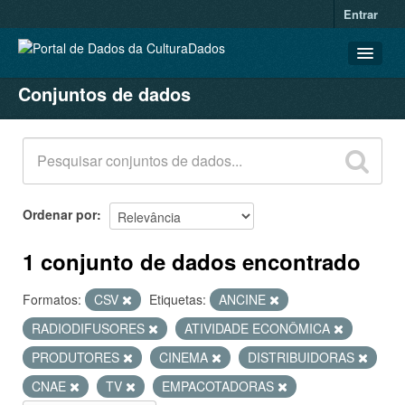
Entrar
Conjuntos de dados
CONJUNTOS DE DADOS
ORGANIZAÇÕES
GRUPOS
SOBRE
Ordenar por
1 conjunto de dados encontrado
Formatos:
CSV
Etiquetas:
ANCINE
RADIODIFUSORES
ATIVIDADE ECONÔMICA
PRODUTORES
CINEMA
DISTRIBUIDORAS
CNAE
TV
EMPACOTADORAS