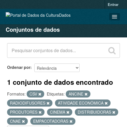
Entrar
Conjuntos de dados
CONJUNTOS DE DADOS
ORGANIZAÇÕES
GRUPOS
SOBRE
Ordenar por
1 conjunto de dados encontrado
Formatos:
CSV
Etiquetas:
ANCINE
RADIODIFUSORES
ATIVIDADE ECONÔMICA
PRODUTORES
CINEMA
DISTRIBUIDORAS
CNAE
EMPACOTADORAS