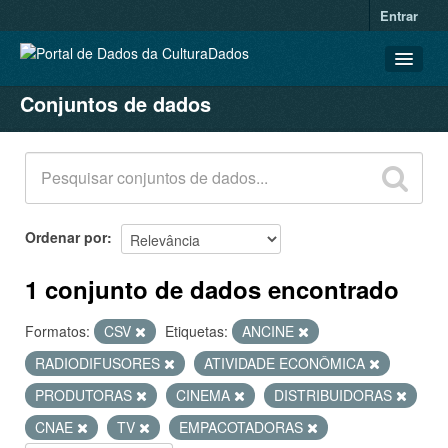
Entrar
Conjuntos de dados
CONJUNTOS DE DADOS
ORGANIZAÇÕES
GRUPOS
SOBRE
Ordenar por
1 conjunto de dados encontrado
Formatos:
CSV
Etiquetas:
ANCINE
RADIODIFUSORES
ATIVIDADE ECONÔMICA
PRODUTORAS
CINEMA
DISTRIBUIDORAS
CNAE
TV
EMPACOTADORAS