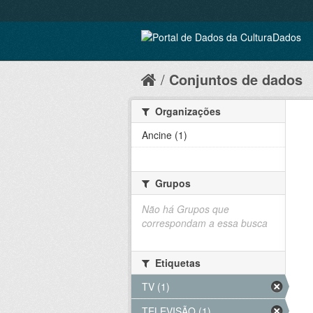
Conjuntos de dados
Organizações
Ancine (1)
Grupos
Não há Grupos que
correspondam a essa busca
Etiquetas
TV (1)
TELEVISÃO (1)