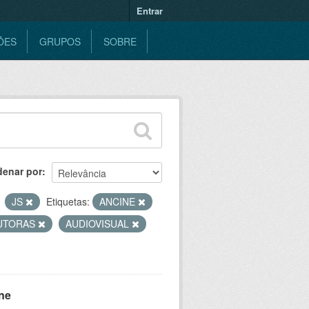
Entrar
ÕES
GRUPOS
SOBRE
denar por
JS
Etiquetas:
ANCINE
UTORAS
AUDIOVISUAL
ne