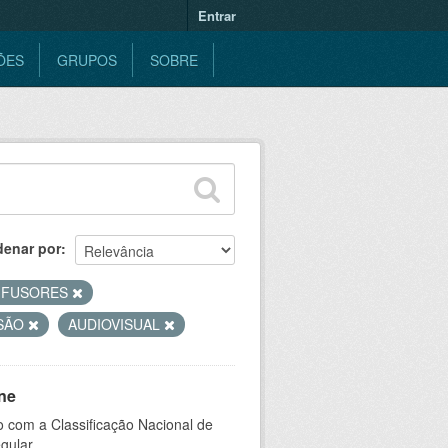
Entrar
ÕES
GRUPOS
SOBRE
denar por
IFUSORES
ISÃO
AUDIOVISUAL
ne
 com a Classificação Nacional de
gular.