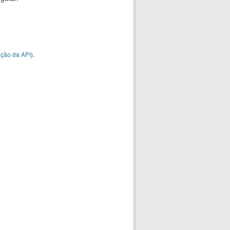
ção da API
).