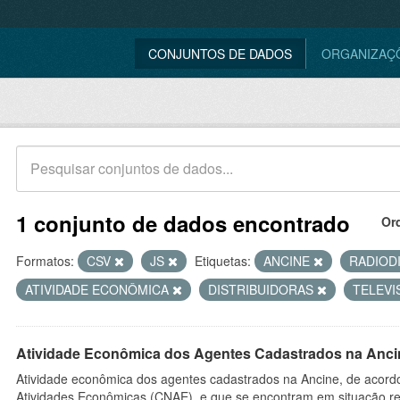
CONJUNTOS DE DADOS
ORGANIZAÇ
1 conjunto de dados encontrado
Or
Formatos:
CSV
JS
Etiquetas:
ANCINE
RADIOD
ATIVIDADE ECONÔMICA
DISTRIBUIDORAS
TELEV
Atividade Econômica dos Agentes Cadastrados na Anci
Atividade econômica dos agentes cadastrados na Ancine, de acordo
Atividades Econômicas (CNAE), e que se encontram em situação re