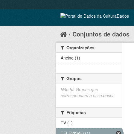
Conjuntos de dados
Organizações
Ancine (1)
Grupos
Não há Grupos que
correspondam a essa busca
Etiquetas
TV (1)
TELEVISÃO (1)