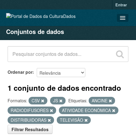
Entrar
Conjuntos de dados
CONJUNTOS DE DADOS
ORGANIZAÇÕES
GRUPOS
SOBRE
Ordenar por
1 conjunto de dados encontrado
Formatos:
CSV
JS
Etiquetas:
ANCINE
RADIODIFUSORES
ATIVIDADE ECONÔMICA
DISTRIBUIDORAS
TELEVISÃO
Filtrar Resultados