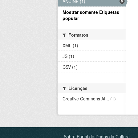
ANCINE (1)
Mostrar somente Etiquetas
popular
Formatos
XML (1)
JS (1)
CSV (1)
Licenças
Creative Commons At... (1)
Sobre Portal de Dados da Cultura