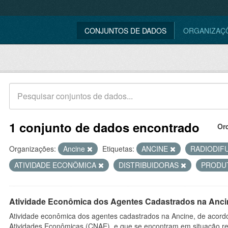
CONJUNTOS DE DADOS
ORGANIZAÇ
1 conjunto de dados encontrado
Or
Organizações:
Ancine
Etiquetas:
ANCINE
RADIODIF
ATIVIDADE ECONÔMICA
DISTRIBUIDORAS
PRODU
Atividade Econômica dos Agentes Cadastrados na Anci
Atividade econômica dos agentes cadastrados na Ancine, de acordo
Atividades Econômicas (CNAE), e que se encontram em situação re