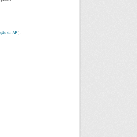
ção da API
).