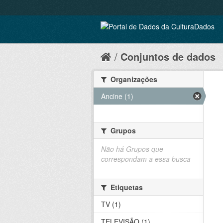
Conjuntos de dados
Organizações
Ancine (1)
Grupos
Não há Grupos que
correspondam a essa busca
Etiquetas
TV (1)
TELEVISÃO (1)