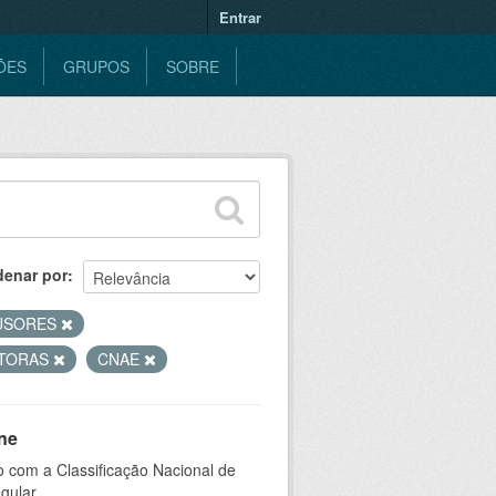
Entrar
ÕES
GRUPOS
SOBRE
denar por
USORES
TORAS
CNAE
ne
 com a Classificação Nacional de
gular.