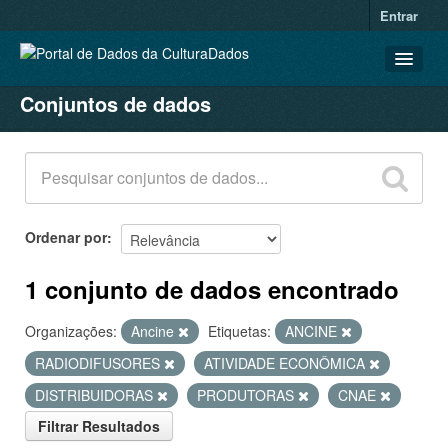
Entrar
Conjuntos de dados
CONJUNTOS DE DADOS
ORGANIZAÇÕES
GRUPOS
SOBRE
Ordenar por
1 conjunto de dados encontrado
Organizações:
Ancine
Etiquetas:
ANCINE
RADIODIFUSORES
ATIVIDADE ECONÔMICA
DISTRIBUIDORAS
PRODUTORAS
CNAE
Filtrar Resultados