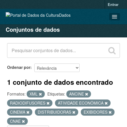
Entrar
Conjuntos de dados
CONJUNTOS DE DADOS
ORGANIZAÇÕES
GRUPOS
SOBRE
Ordenar por
1 conjunto de dados encontrado
Formatos:
XML
Etiquetas:
ANCINE
RADIODIFUSORES
ATIVIDADE ECONÔMICA
CINEMA
DISTRIBUIDORAS
EXIBIDORES
CNAE