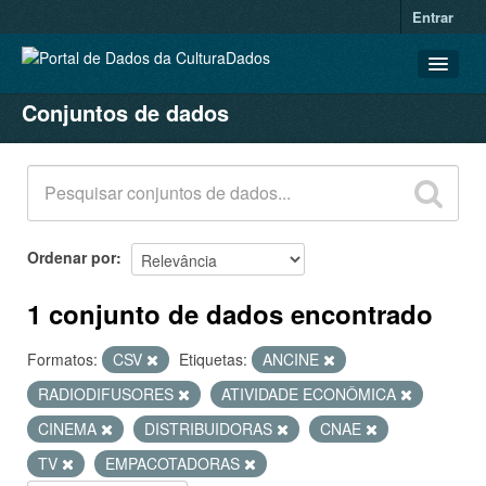
Entrar
Conjuntos de dados
CONJUNTOS DE DADOS
ORGANIZAÇÕES
GRUPOS
SOBRE
Ordenar por
1 conjunto de dados encontrado
Formatos:
CSV
Etiquetas:
ANCINE
RADIODIFUSORES
ATIVIDADE ECONÔMICA
CINEMA
DISTRIBUIDORAS
CNAE
TV
EMPACOTADORAS