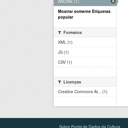
ANCINE (1)
Mostrar somente Etiquetas
popular
Formatos
XML (1)
JS (1)
CSV (1)
Licenças
Creative Commons At... (1)
Sobre Portal de Dados da Cultura