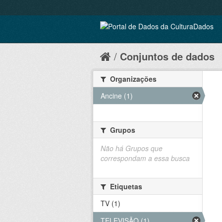
Conjuntos de dados
Organizações
Ancine (1)
Grupos
Não há Grupos que
correspondam a essa busca
Etiquetas
TV (1)
TELEVISÃO (1)