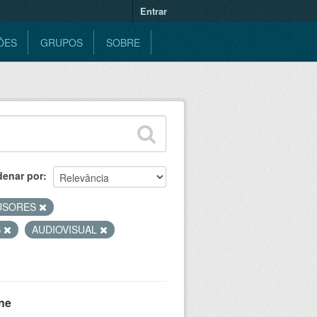
Entrar
ÕES
GRUPOS
SOBRE
denar por
USORES
S
AUDIOVISUAL
ne