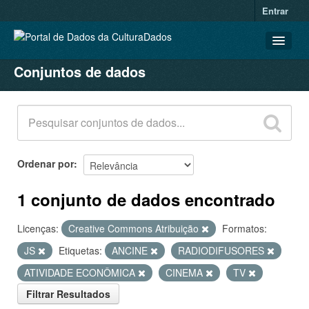
Entrar
Conjuntos de dados
CONJUNTOS DE DADOS
ORGANIZAÇÕES
GRUPOS
SOBRE
Ordenar por
1 conjunto de dados encontrado
Licenças:
Creative Commons Atribuição
Formatos:
JS
Etiquetas:
ANCINE
RADIODIFUSORES
ATIVIDADE ECONÔMICA
CINEMA
TV
Filtrar Resultados