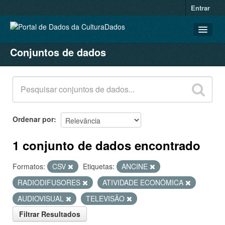
Entrar
Conjuntos de dados
CONJUNTOS DE DADOS
ORGANIZAÇÕES
GRUPOS
SOBRE
Ordenar por
1 conjunto de dados encontrado
Formatos:
CSV
Etiquetas:
ANCINE
RADIODIFUSORES
ATIVIDADE ECONÔMICA
AUDIOVISUAL
TELEVISÃO
Filtrar Resultados