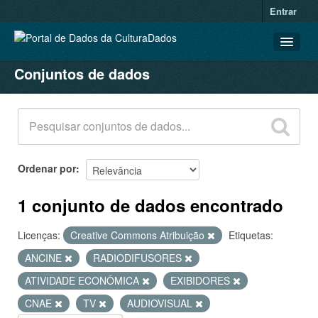
Entrar
Conjuntos de dados
CONJUNTOS DE DADOS
ORGANIZAÇÕES
GRUPOS
SOBRE
Ordenar por
1 conjunto de dados encontrado
Licenças:
Creative Commons Atribuição
Etiquetas:
ANCINE
RADIODIFUSORES
ATIVIDADE ECONÔMICA
EXIBIDORES
CNAE
TV
AUDIOVISUAL