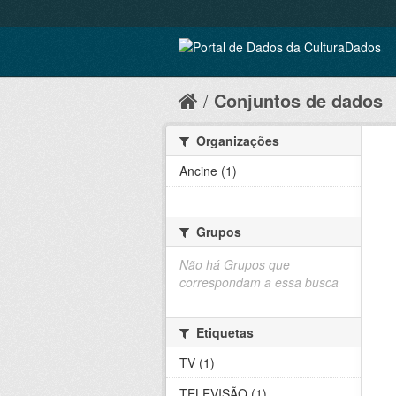
Conjuntos de dados
Organizações
Ancine (1)
Grupos
Não há Grupos que
correspondam a essa busca
Etiquetas
TV (1)
TELEVISÃO (1)