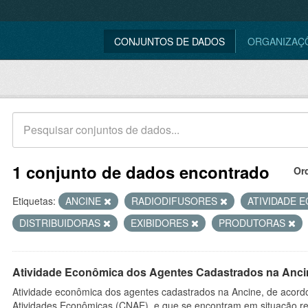
CONJUNTOS DE DADOS
ORGANIZAÇ
1 conjunto de dados encontrado
Or
Etiquetas:
ANCINE
RADIODIFUSORES
ATIVIDADE 
DISTRIBUIDORAS
EXIBIDORES
PRODUTORAS
Atividade Econômica dos Agentes Cadastrados na Anci
Atividade econômica dos agentes cadastrados na Ancine, de acordo
Atividades Econômicas (CNAE), e que se encontram em situação re