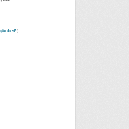
ção da API
).