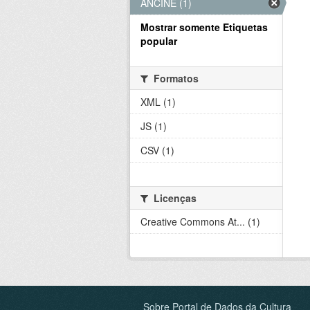
ANCINE (1)
Mostrar somente Etiquetas
popular
Formatos
XML (1)
JS (1)
CSV (1)
Licenças
Creative Commons At... (1)
Sobre Portal de Dados da Cultura