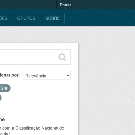
Entrar
ÕES
GRUPOS
SOBRE
denar por
ES
ne
 com a Classificação Nacional de
gular.