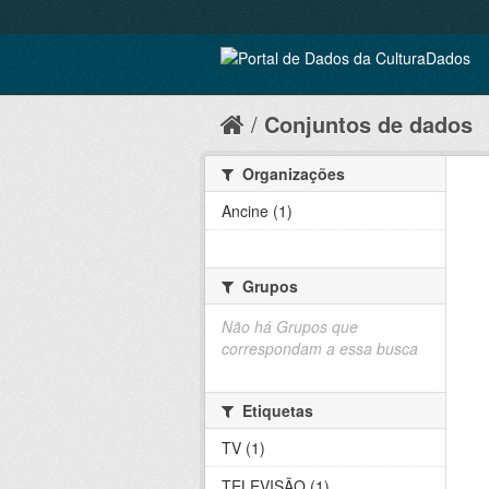
Conjuntos de dados
Organizações
Ancine (1)
Grupos
Não há Grupos que
correspondam a essa busca
Etiquetas
TV (1)
TELEVISÃO (1)