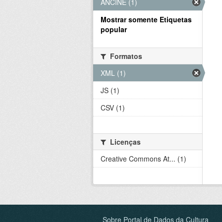
ANCINE (1)
Mostrar somente Etiquetas
popular
Formatos
XML (1)
JS (1)
CSV (1)
Licenças
Creative Commons At... (1)
Sobre Portal de Dados da Cultura