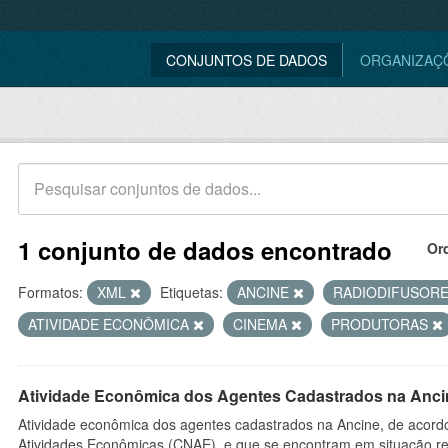
CONJUNTOS DE DADOS
ORGANIZAÇ
1 conjunto de dados encontrado
Or
Formatos:
XML
Etiquetas:
ANCINE
RADIODIFUSOR
ATIVIDADE ECONÔMICA
CINEMA
PRODUTORAS
Atividade Econômica dos Agentes Cadastrados na Anci
Atividade econômica dos agentes cadastrados na Ancine, de acordo
Atividades Econômicas (CNAE), e que se encontram em situação re