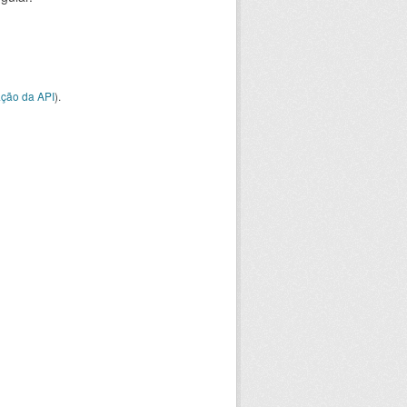
ção da API
).