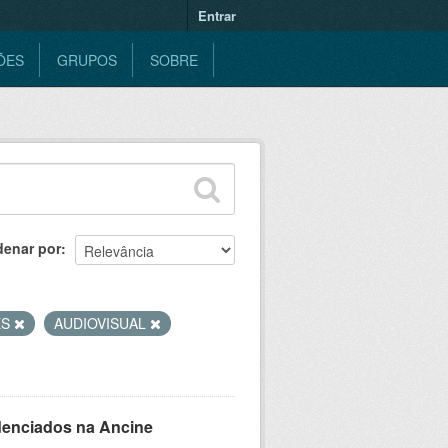
Entrar
ÕES
GRUPOS
SOBRE
denar por
ES
AUDIOVISUAL
denciados na Ancine