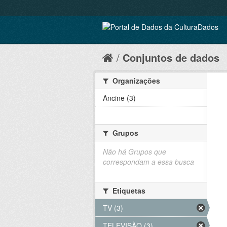
Conjuntos de dados
Organizações
Ancine (3)
Grupos
Não há Grupos que
correspondam a essa busca
Etiquetas
TV (3)
TELEVISÃO (3)