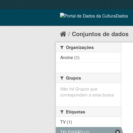
Conjuntos de dados
Organizações
Ancine (1)
Grupos
Não há Grupos que
correspondam a essa busca
Etiquetas
TV (1)
TELEVISÃO (1)