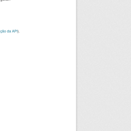
ção da API
).