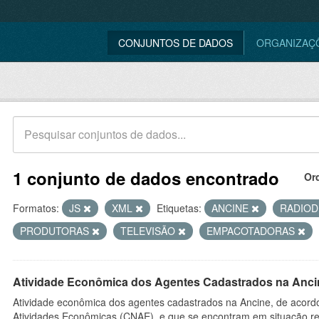
CONJUNTOS DE DADOS
ORGANIZAÇ
1 conjunto de dados encontrado
Or
Formatos:
JS
XML
Etiquetas:
ANCINE
RADIO
PRODUTORAS
TELEVISÃO
EMPACOTADORAS
Atividade Econômica dos Agentes Cadastrados na Anci
Atividade econômica dos agentes cadastrados na Ancine, de acordo
Atividades Econômicas (CNAE), e que se encontram em situação re