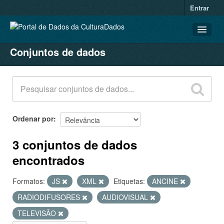
Entrar
Conjuntos de dados
CONJUNTOS DE DADOS
ORGANIZAÇÕES
GRUPOS
SOBRE
Ordenar por
3 conjuntos de dados
encontrados
Formatos:
JS
XML
Etiquetas:
ANCINE
RADIODIFUSORES
AUDIOVISUAL
TELEVISÃO