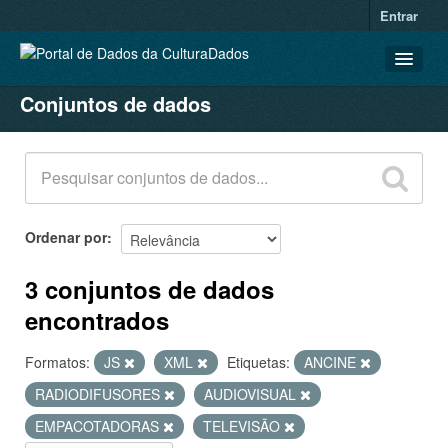
Entrar
Conjuntos de dados
CONJUNTOS DE DADOS
ORGANIZAÇÕES
GRUPOS
SOBRE
Ordenar por
3 conjuntos de dados
encontrados
Formatos:
JS
XML
Etiquetas:
ANCINE
RADIODIFUSORES
AUDIOVISUAL
EMPACOTADORAS
TELEVISÃO