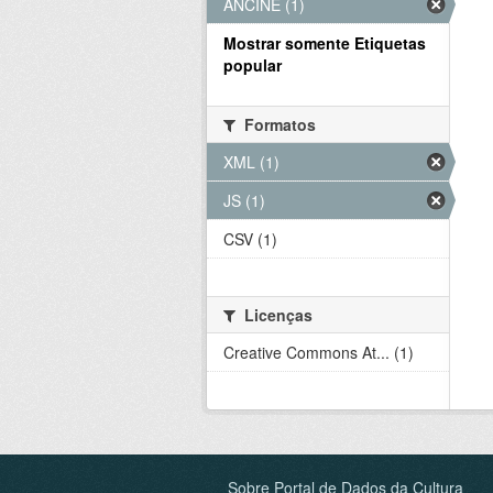
ANCINE (1)
Mostrar somente Etiquetas
popular
Formatos
XML (1)
JS (1)
CSV (1)
Licenças
Creative Commons At... (1)
Sobre Portal de Dados da Cultura