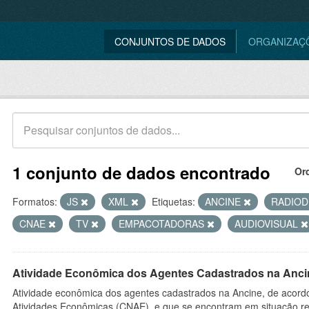
CONJUNTOS DE DADOS
ORGANIZAÇ
1 conjunto de dados encontrado
Or
Formatos:
JS
XML
Etiquetas:
ANCINE
RADIO
CNAE
TV
EMPACOTADORAS
AUDIOVISUAL
Atividade Econômica dos Agentes Cadastrados na Anci
Atividade econômica dos agentes cadastrados na Ancine, de acordo
Atividades Econômicas (CNAE), e que se encontram em situação re