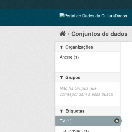
Conjuntos de dados
Organizações
Ancine (1)
Grupos
Não há Grupos que
correspondam a essa busca
Etiquetas
TV (1)
TELEVISÃO (1)