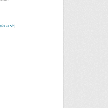
ção da API
).