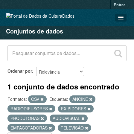
Entrar
Conjuntos de dados
CONJUNTOS DE DADOS
ORGANIZAÇÕES
GRUPOS
SOBRE
Ordenar por
1 conjunto de dados encontrado
Formatos:
CSV
Etiquetas:
ANCINE
RADIODIFUSORES
EXIBIDORES
PRODUTORAS
AUDIOVISUAL
EMPACOTADORAS
TELEVISÃO