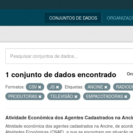
CONJUNTOS DE DADOS
ORGANIZAÇ
1 conjunto de dados encontrado
Or
Formatos:
CSV
JS
Etiquetas:
ANCINE
RADIOD
PRODUTORAS
TELEVISÃO
EMPACOTADORAS
Atividade Econômica dos Agentes Cadastrados na Anci
Atividade econômica dos agentes cadastrados na Ancine, de acordo
Atividades Econômicas (CNAE), e que se encontram em situação re