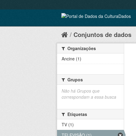
Conjuntos de dados
Organizações
Ancine (1)
Grupos
Não há Grupos que
correspondam a essa busca
Etiquetas
TV (1)
TELEVISÃO (1)