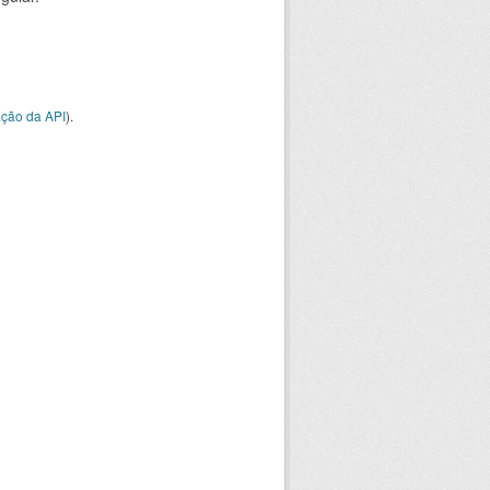
ção da API
).