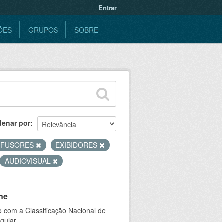
Entrar
ÕES
GRUPOS
SOBRE
denar por
IFUSORES
EXIBIDORES
AUDIOVISUAL
ne
 com a Classificação Nacional de
gular.