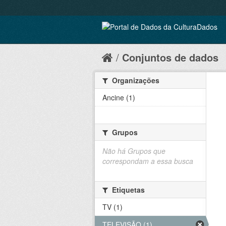
Conjuntos de dados
Organizações
Ancine (1)
Grupos
Não há Grupos que
correspondam a essa busca
Etiquetas
TV (1)
TELEVISÃO (1)