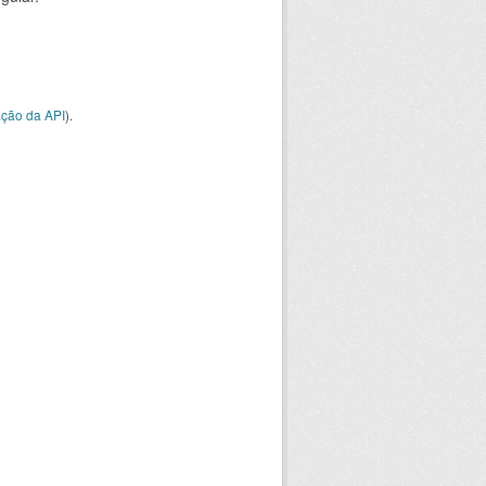
ção da API
).