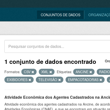
CONJUNTOS DE DADOS
ORGANIZAÇ
1 conjunto de dados encontrado
Or
Formatos:
CSV
XML
Etiquetas:
ANCINE
RADI
EXIBIDORES
TELEVISÃO
EMPACOTADORAS
Atividade Econômica dos Agentes Cadastrados na Anci
Atividade econômica dos agentes cadastrados na Ancine, de acordo
Atividades Econômicas (CNAE), e que se encontram em situação re