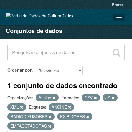
Entrar
Conjuntos de dados
CONJUNTOS DE DADOS
ORGANIZAÇÕES
GRUPOS
SOBRE
Ordenar por
1 conjunto de dados encontrado
Organizações:
Ancine
Formatos:
CSV
JS
XML
Etiquetas:
ANCINE
RADIODIFUSORES
EXIBIDORES
EMPACOTADORAS