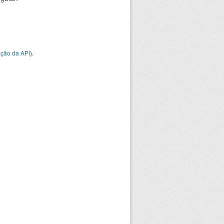
ção da API
).