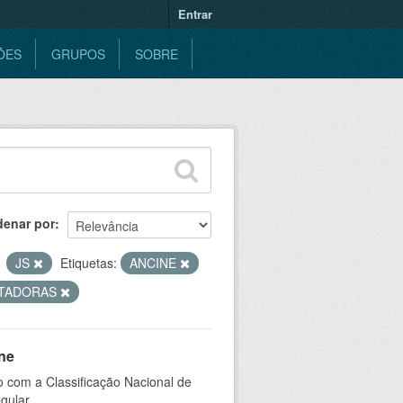
Entrar
ÕES
GRUPOS
SOBRE
denar por
JS
Etiquetas:
ANCINE
TADORAS
ne
 com a Classificação Nacional de
gular.