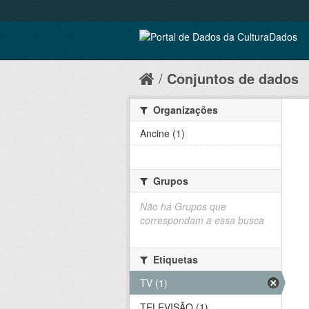
Conjuntos de dados
Organizações
Ancine (1)
Grupos
Não há Grupos que
correspondam a essa busca
Etiquetas
TV (1)
TELEVISÃO (1)