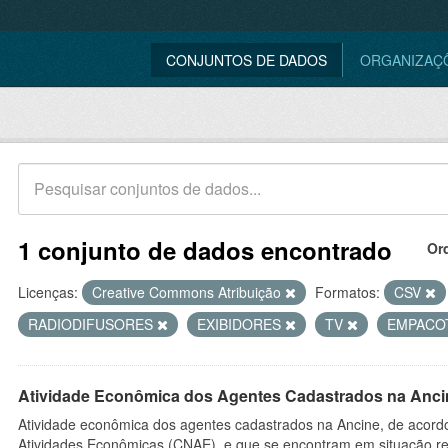
CONJUNTOS DE DADOS
ORGANIZAÇ
1 conjunto de dados encontrado
Or
Licenças:
Creative Commons Atribuição
Formatos:
CSV
RADIODIFUSORES
EXIBIDORES
TV
EMPACO
Atividade Econômica dos Agentes Cadastrados na Anci
Atividade econômica dos agentes cadastrados na Ancine, de acordo
Atividades Econômicas (CNAE), e que se encontram em situação re