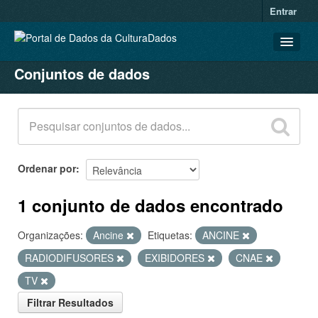
Entrar
Conjuntos de dados
CONJUNTOS DE DADOS
ORGANIZAÇÕES
GRUPOS
SOBRE
Ordenar por
1 conjunto de dados encontrado
Organizações:
Ancine
Etiquetas:
ANCINE
RADIODIFUSORES
EXIBIDORES
CNAE
TV
Filtrar Resultados