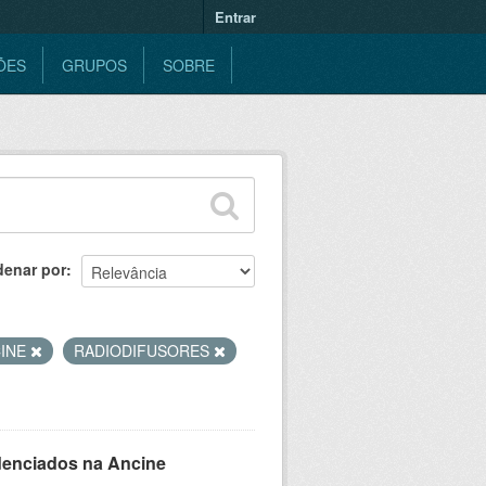
Entrar
ÕES
GRUPOS
SOBRE
denar por
INE
RADIODIFUSORES
denciados na Ancine