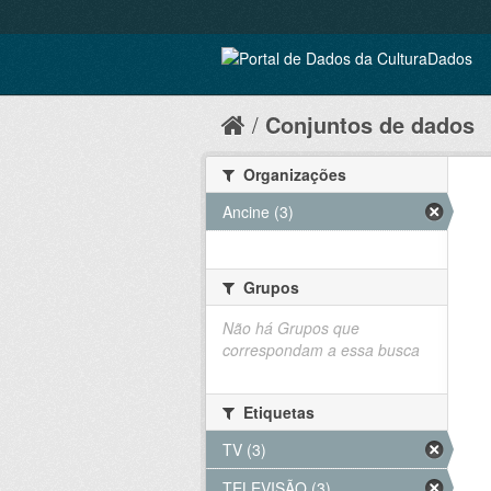
Conjuntos de dados
Organizações
Ancine (3)
Grupos
Não há Grupos que
correspondam a essa busca
Etiquetas
TV (3)
TELEVISÃO (3)