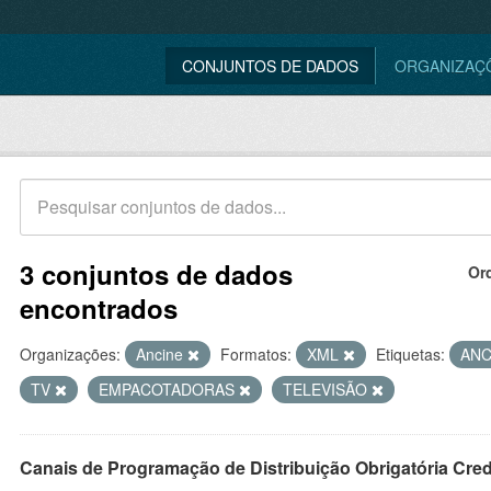
CONJUNTOS DE DADOS
ORGANIZAÇ
3 conjuntos de dados
Or
encontrados
Organizações:
Ancine
Formatos:
XML
Etiquetas:
ANC
TV
EMPACOTADORAS
TELEVISÃO
Canais de Programação de Distribuição Obrigatória Cre