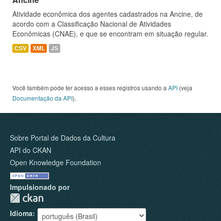
Atividade econômica dos agentes cadastrados na Ancine, de
acordo com a Classificação Nacional de Atividades
Econômicas (CNAE), e que se encontram em situação regular.
CSV
XML
JS
Você também pode ter acesso a esses registros usando a
API
(veja
Documentação da API
).
Sobre Portal de Dados da Cultura
API do CKAN
Open Knowledge Foundation
Impulsionado por
Idioma