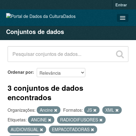
Entrar
Conjuntos de dados
CONJUNTOS DE DADOS
ORGANIZAÇÕES
GRUPOS
SOBRE
Ordenar por
3 conjuntos de dados
encontrados
Organizações:
Ancine
Formatos:
JS
XML
Etiquetas:
ANCINE
RADIODIFUSORES
AUDIOVISUAL
EMPACOTADORAS