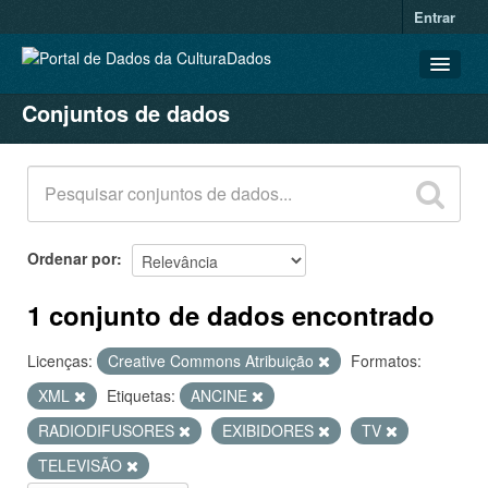
Entrar
Conjuntos de dados
CONJUNTOS DE DADOS
ORGANIZAÇÕES
GRUPOS
SOBRE
Ordenar por
1 conjunto de dados encontrado
Licenças:
Creative Commons Atribuição
Formatos:
XML
Etiquetas:
ANCINE
RADIODIFUSORES
EXIBIDORES
TV
TELEVISÃO