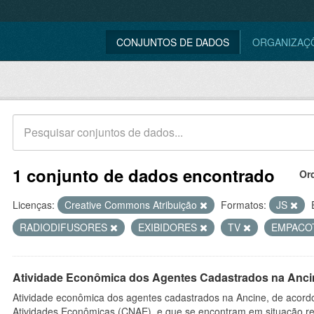
CONJUNTOS DE DADOS
ORGANIZAÇ
1 conjunto de dados encontrado
Or
Licenças:
Creative Commons Atribuição
Formatos:
JS
RADIODIFUSORES
EXIBIDORES
TV
EMPACO
Atividade Econômica dos Agentes Cadastrados na Anci
Atividade econômica dos agentes cadastrados na Ancine, de acordo
Atividades Econômicas (CNAE), e que se encontram em situação re