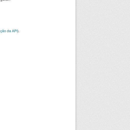
ção da API
).