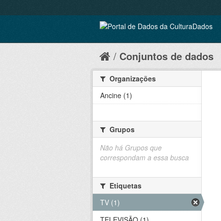
Conjuntos de dados
Organizações
Ancine (1)
Grupos
Não há Grupos que
correspondam a essa busca
Etiquetas
TV (1)
TELEVISÃO (1)