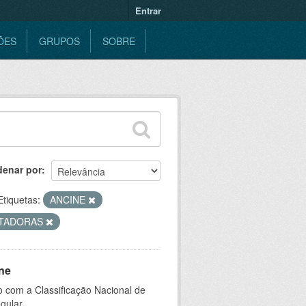
Entrar
ÕES
GRUPOS
SOBRE
denar por
Etiquetas:
ANCINE
TADORAS
ne
 com a Classificação Nacional de
gular.