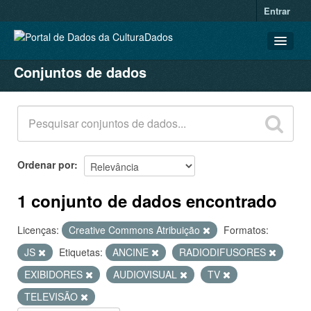
Entrar
Conjuntos de dados
CONJUNTOS DE DADOS
ORGANIZAÇÕES
GRUPOS
SOBRE
Ordenar por
1 conjunto de dados encontrado
Licenças:
Creative Commons Atribuição
Formatos:
JS
Etiquetas:
ANCINE
RADIODIFUSORES
EXIBIDORES
AUDIOVISUAL
TV
TELEVISÃO