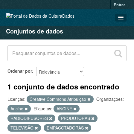
Entrar
Conjuntos de dados
CONJUNTOS DE DADOS
ORGANIZAÇÕES
GRUPOS
SOBRE
Ordenar por
1 conjunto de dados encontrado
Licenças:
Creative Commons Atribuição
Organizações:
Ancine
Etiquetas:
ANCINE
RADIODIFUSORES
PRODUTORAS
TELEVISÃO
EMPACOTADORAS