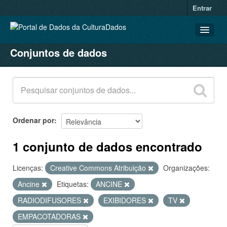
Entrar
Conjuntos de dados
CONJUNTOS DE DADOS
ORGANIZAÇÕES
GRUPOS
SOBRE
Ordenar por
1 conjunto de dados encontrado
Licenças:
Creative Commons Atribuição
Organizações:
Ancine
Etiquetas:
ANCINE
RADIODIFUSORES
EXIBIDORES
TV
EMPACOTADORAS