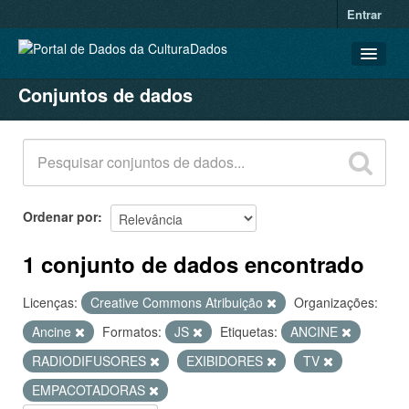
Entrar
Conjuntos de dados
CONJUNTOS DE DADOS
ORGANIZAÇÕES
GRUPOS
SOBRE
Ordenar por
1 conjunto de dados encontrado
Licenças:
Creative Commons Atribuição
Organizações:
Ancine
Formatos:
JS
Etiquetas:
ANCINE
RADIODIFUSORES
EXIBIDORES
TV
EMPACOTADORAS