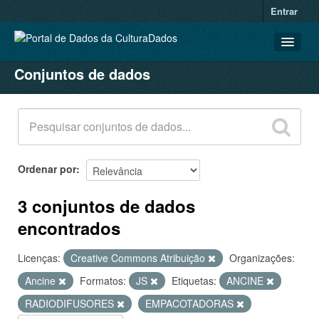
Entrar
Conjuntos de dados
CONJUNTOS DE DADOS
ORGANIZAÇÕES
GRUPOS
SOBRE
Ordenar por
3 conjuntos de dados
encontrados
Licenças:
Creative Commons Atribuição
Organizações:
Ancine
Formatos:
JS
Etiquetas:
ANCINE
RADIODIFUSORES
EMPACOTADORAS