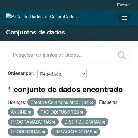
Entrar
Conjuntos de dados
CONJUNTOS DE DADOS
ORGANIZAÇÕES
GRUPOS
SOBRE
Ordenar por
1 conjunto de dados encontrado
Licenças:
Creative Commons Atribuição
Etiquetas:
ANCINE
RADIODIFUSORES
PROGRAMADORAS
DISTRIBUIDORAS
PRODUTORAS
EMPACOTADORAS