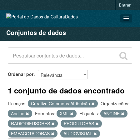
Entrar
Conjuntos de dados
CONJUNTOS DE DADOS
ORGANIZAÇÕES
GRUPOS
SOBRE
Ordenar por
1 conjunto de dados encontrado
Licenças:
Creative Commons Atribuição
Organizações:
Ancine
Formatos:
XML
Etiquetas:
ANCINE
RADIODIFUSORES
PRODUTORAS
EMPACOTADORAS
AUDIOVISUAL