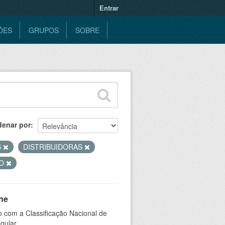
Entrar
ÕES
GRUPOS
SOBRE
denar por
S
DISTRIBUIDORAS
ÃO
ne
 com a Classificação Nacional de
gular.