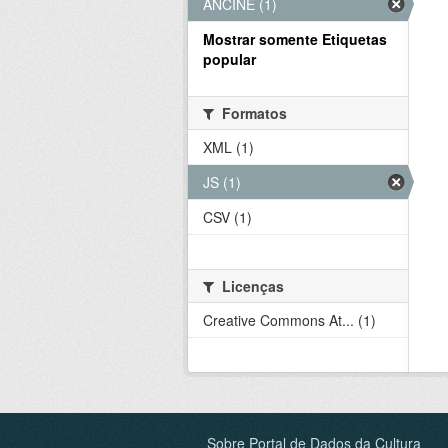
ANCINE (1)
Mostrar somente Etiquetas
popular
Formatos
XML (1)
JS (1)
CSV (1)
Licenças
Creative Commons At... (1)
Sobre Portal de Dados da Cultura