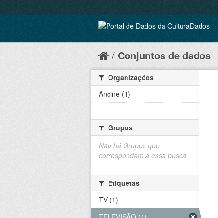
Conjuntos de dados
Organizações
Ancine (1)
Grupos
Não há Grupos que
correspondam a essa busca
Etiquetas
TV (1)
TELEVISÃO (1)