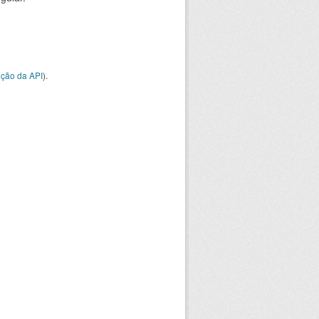
ção da API
).