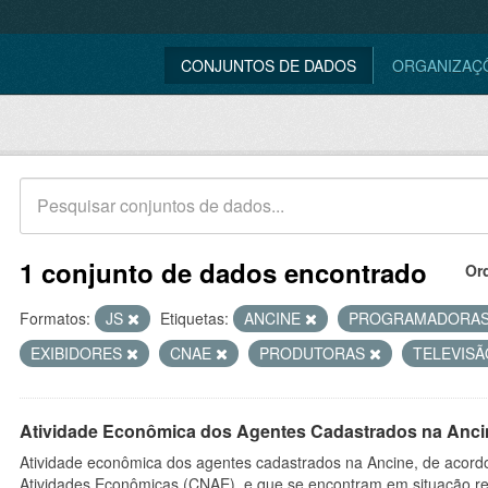
CONJUNTOS DE DADOS
ORGANIZAÇ
1 conjunto de dados encontrado
Or
Formatos:
JS
Etiquetas:
ANCINE
PROGRAMADORA
EXIBIDORES
CNAE
PRODUTORAS
TELEVIS
Atividade Econômica dos Agentes Cadastrados na Anci
Atividade econômica dos agentes cadastrados na Ancine, de acordo
Atividades Econômicas (CNAE), e que se encontram em situação re