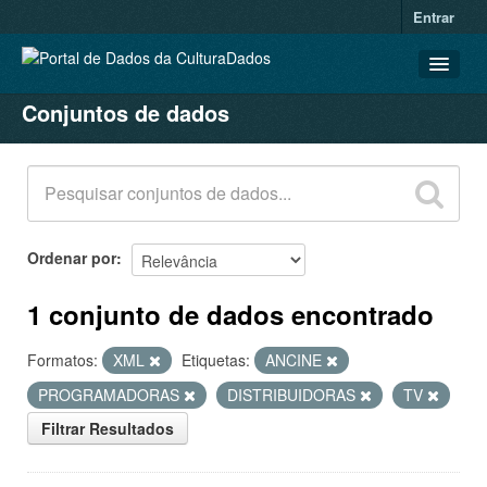
Entrar
Conjuntos de dados
CONJUNTOS DE DADOS
ORGANIZAÇÕES
GRUPOS
SOBRE
Ordenar por
1 conjunto de dados encontrado
Formatos:
XML
Etiquetas:
ANCINE
PROGRAMADORAS
DISTRIBUIDORAS
TV
Filtrar Resultados