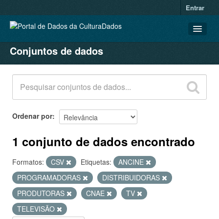
Entrar
Conjuntos de dados
CONJUNTOS DE DADOS
ORGANIZAÇÕES
GRUPOS
SOBRE
Ordenar por
1 conjunto de dados encontrado
Formatos:
CSV
Etiquetas:
ANCINE
PROGRAMADORAS
DISTRIBUIDORAS
PRODUTORAS
CNAE
TV
TELEVISÃO