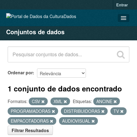
Entrar
Conjuntos de dados
CONJUNTOS DE DADOS
ORGANIZAÇÕES
GRUPOS
SOBRE
Ordenar por
1 conjunto de dados encontrado
Formatos:
CSV
XML
Etiquetas:
ANCINE
PROGRAMADORAS
DISTRIBUIDORAS
TV
EMPACOTADORAS
AUDIOVISUAL
Filtrar Resultados